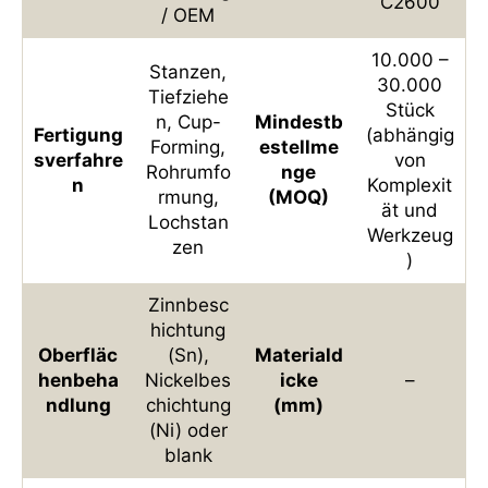
C2600
/ OEM
10.000 –
Stanzen,
30.000
Tiefziehe
Stück
n, Cup-
Mindestb
Fertigung
(abhängig
Forming,
estellme
sverfahre
von
Rohrumfo
nge
n
Komplexit
rmung,
(MOQ)
ät und
Lochstan
Werkzeug
zen
)
Zinnbesc
hichtung
Oberfläc
(Sn),
Materiald
henbeha
Nickelbes
icke
–
ndlung
chichtung
(mm)
(Ni) oder
blank