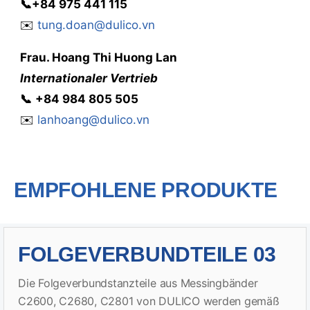
📞
+84 975 441 115
✉️
tung.doan@dulico.vn
Frau
. Hoang Thi Huong Lan
Internationaler Vertrieb
📞
‭
‭‭+84 984 805 505
✉️
lanhoang@dulico.vn
EMPFOHLENE PRODUKTE
FOLGEVERBUNDTEILE 03
Die Folgeverbundstanzteile aus Messingbänder
C2600, C2680, C2801 von DULICO werden gemäß