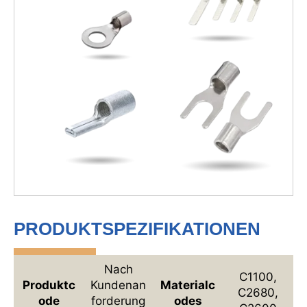
PRODUKTSPEZIFIKATIONEN
Nach
C1100,
Produktc
Kundenan
Materialc
C2680,
ode
forderung
odes