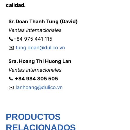
calidad.
Sr. Doan Thanh Tung (David)
Ventas Internacionales
📞
+84 975 441 115
✉️
tung.doan@dulico.vn
Sra
.
Hoang Thi Huong Lan
Ventas Internacionales
📞
‭
‭‭+84 984 805 505
✉️
lanhoang@dulico.vn
PRODUCTOS
RELACIONADOS