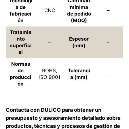
Tecnologí
Cantidad
a de
mínima
CNC
–
fabricaci
de pedido
ón
(MOQ)
Tratamie
nto
Espesor
–
–
superfici
(mm)
al
Normas
de
ROHS,
Toleranci
–
producci
ISO 9001
a (mm)
ón
Contacta con DULICO para obtener un
presupuesto y asesoramiento detallado sobre
productos, técnicas y procesos de gestión de