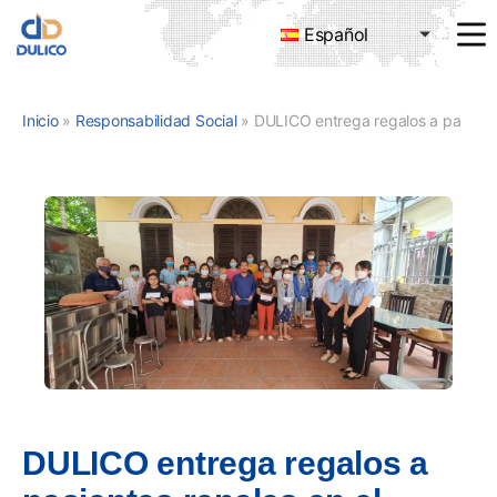
Español
MANUFACTURING
&
TRADING
Inicio
»
Responsabilidad Social
»
DULICO entrega regalos a pacientes renales en el Hospital Bach Mai
DULICO
COMPANY
LIMITED
DULICO entrega regalos a