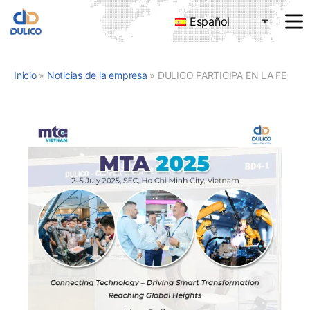
Español
MANUFACTURING
&
TRADING
Inicio
»
Noticias de la empresa
»
DULICO PARTICIPA EN LA FERIA MTA VIETNAM 2025 EN CIUDAD HO CHI MINH
DULICO
COMPANY
LIMITED