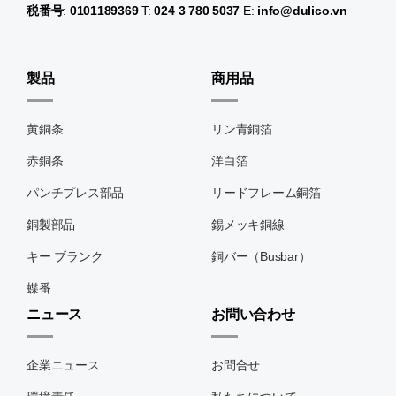
税番号
:
0101189369
T:
024 3 780 5037
E:
info@dulico.vn
製品
商用品
黄銅条
リン青銅箔
赤銅条
洋白箔
パンチプレス部品
リードフレーム銅箔
銅製部品
錫メッキ銅線
キー ブランク
銅バー（Busbar）
蝶番
ニュース
お問い合わせ
企業ニュース
お問合せ