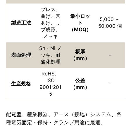
プレス、
曲げ、穴
最小ロッ
5,000 ～
製造工法
あけ、リ
ト
50,000 個
ブ成形、
（MOQ）
メッキ
Sn・Ni メ
板厚
表面処理
ッキ、耐
–
（mm）
酸化処理
RoHS、
ISO
公差
生産規格
–
9001:201
（mm）
5
配電盤、産業機器、アース（接地）システム、各
種電気固定・保持・クランプ用途に最適。