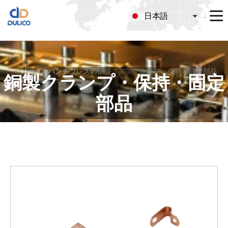
日本語
MANUFACTURING
&
TRADING
DULICO
Home
»
パンチプレスの部品
»
銅製クランプ・保持・固定部品
COMPANY
銅製クランプ・保持・固定
LIMITED
部品