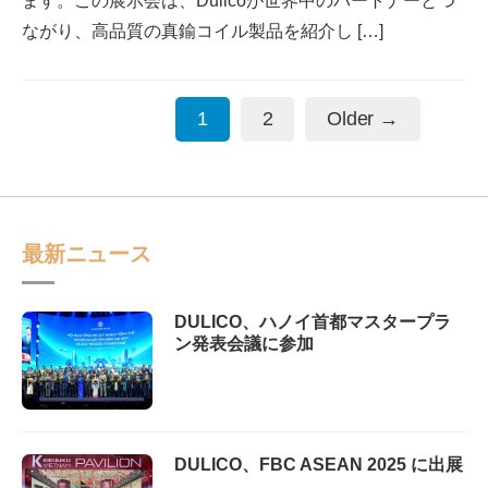
ます。この展示会は、Dulicoが世界中のパートナーとつ
ながり、高品質の真鍮コイル製品を紹介し […]
投
1
2
Older
→
稿
の
ペ
最新ニュース
ー
DULICO、ハノイ首都マスタープラ
ジ
ン発表会議に参加
送
り
DULICO、FBC ASEAN 2025 に出展