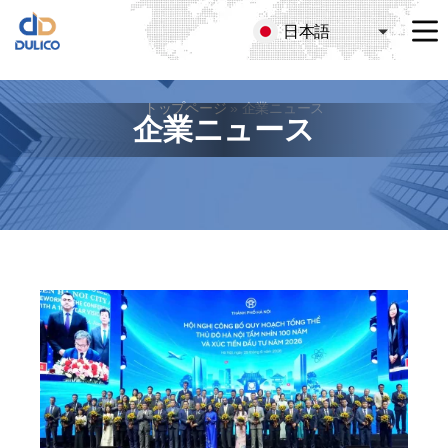
日本語
MANUFACTURING
&
TRADING
トップページ
»
企業ニュース
DULICO
企業ニュース
COMPANY
LIMITED