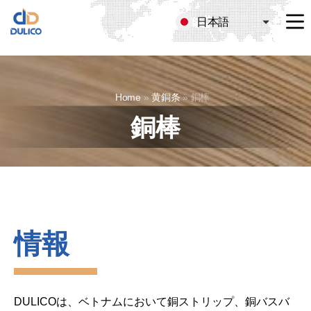
日本語
MANUFACTURING
&
TRADING
DULICO
Home
»
黄銅条
»
銅棒
COMPANY
LIMITED
銅棒
情報
DULICOは、ベトナムにおいて銅ストリップ、銅バスバ