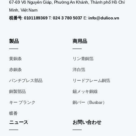
67-69 Võ Nguyên Giáp, Phường An Khánh, Thành phố Hồ Chí
Minh, Việt Nam
税番号
:
0101189369
T:
024 3 780 5037
E:
info@dulico.vn
製品
商用品
黄銅条
リン青銅箔
赤銅条
洋白箔
パンチプレス部品
リードフレーム銅箔
銅製部品
錫メッキ銅線
キー ブランク
銅バー（Busbar）
蝶番
ニュース
お問い合わせ