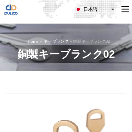
日本語
MANUFACTURING
&
TRADING
DULICO
Home
»
キー ブランク
»
銅製キーブランク02
COMPANY
LIMITED
銅製キーブランク02