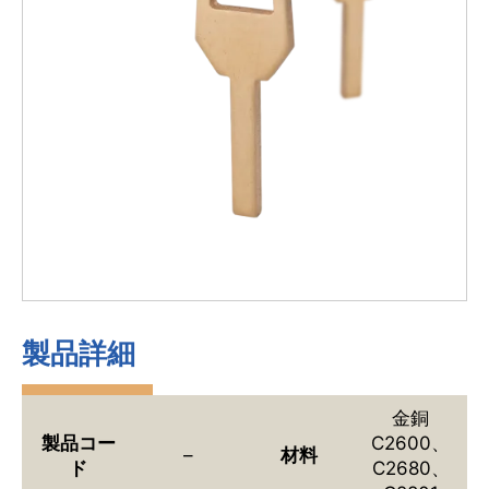
製品詳細
金銅
製品コー
C2600、
–
材料
ド
C2680、