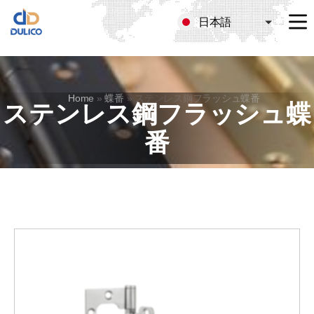
日本語
MANUFACTURING
&
TRADING
DULICO
Home
»
蝶番
»
ステンレス鋼フラッシュ蝶番
COMPANY
ステンレス鋼フラッシュ蝶
LIMITED
番