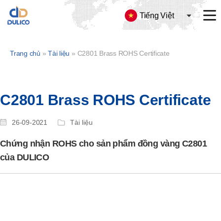
Tiếng Việt
CÔNG
TY
TNHH
Trang chủ
»
Tài liệu
»
C2801 Brass ROHS Certificate
SX
&
TM
DULICO
C2801 Brass ROHS Certificate
26-09-2021
Tài liệu
Chứng nhận ROHS cho sản phẩm đồng vàng C2801
của DULICO