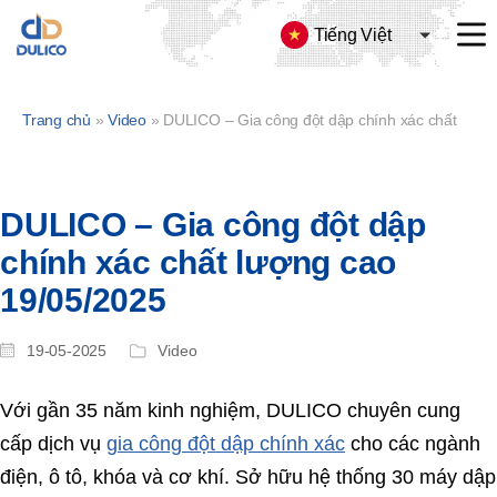
Tiếng Việt
CÔNG
TY
TNHH
Trang chủ
»
Video
»
DULICO – Gia công đột dập chính xác chất lượng cao 19/05/2025
SX
&
TM
DULICO
DULICO – Gia công đột dập
chính xác chất lượng cao
19/05/2025
19-05-2025
Video
Với gần 35 năm kinh nghiệm, DULICO chuyên cung
cấp dịch vụ
gia công đột dập chính xác
cho các ngành
điện, ô tô, khóa và cơ khí. Sở hữu hệ thống 30 máy dập