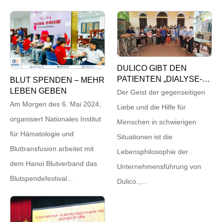
DULICO GIBT DEN
PATIENTEN „DIALYSE-
BLUT SPENDEN – MEHR
DORF“ IN BACH MAI
LEBEN GEBEN
Der Geist der gegenseitigen
GESCHENKE
Am Morgen des 6. Mai 2024,
Liebe und die Hilfe für
organisiert Nationales Institut
Menschen in schwierigen
für Hämatologie und
Situationen ist die
Bluttransfusion arbeitet mit
Lebensphilosophie der
dem Hanoi Blutverband das
Unternehmensführung von
Blutspendefestival...
Dulico.,...