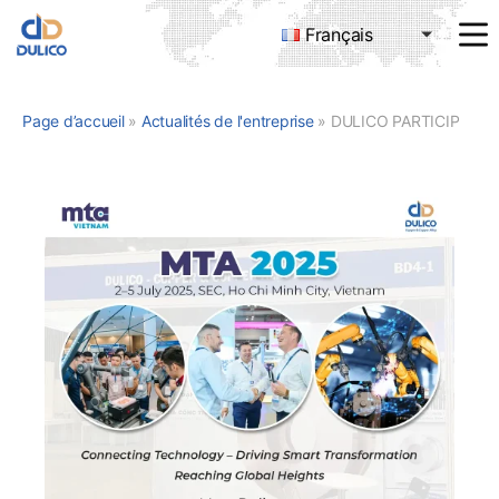
Français
MANUFACTURING
&
TRADING
Page d’accueil
»
Actualités de l'entreprise
»
DULICO PARTICIPE AU SALON MTA VIETNAM 2025 À HÔ CHI MINH-VILLE
DULICO
COMPANY
LIMITED