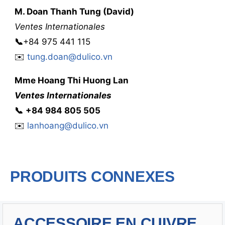
M. Doan Thanh Tung (David)
Ventes Internationales
📞
+84 975 441 115
✉️
tung.doan@dulico.vn
Mme
Hoang Thi Huong Lan
Ventes Internationales
📞
‭
‭‭+84 984 805 505
✉️
lanhoang@dulico.vn
PRODUITS CONNEXES
ACCESSOIRE EN CUIVRE