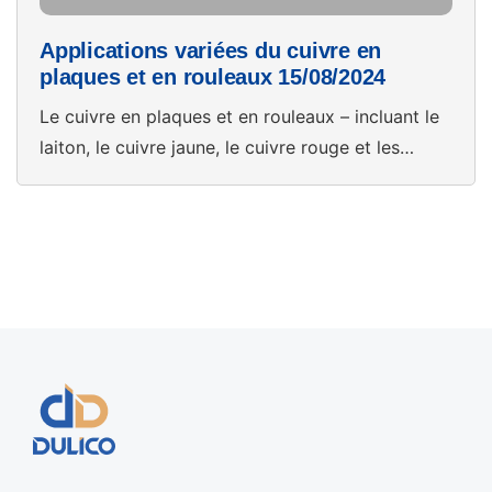
Applications variées du cuivre en
plaques et en rouleaux 15/08/2024
Le cuivre en plaques et en rouleaux – incluant le
laiton, le cuivre jaune, le cuivre rouge et les
bandes fines – est l’un des matériaux
indispensables de l’industrie manufacturière
moderne. Grâce à ses propriétés de bonne
conductivité électrique et thermique, de
résistance élevée, de facilité de mise en forme et
de stabilité géométrique, ce […]