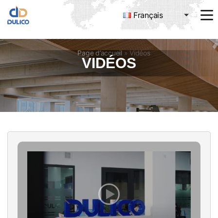
Français
MANUFACTURING
&
TRADING
Page d’accueil
»
Vidéos
DULICO
VIDÉOS
COMPANY
LIMITED