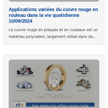
Applications variées du cuivre rouge en
rouleau dans la vie quotidienne
10/09/2024
Le cuivre rouge en plaques et en rouleaux est un
matériau polyvalent, largement utilisé dans de
nombreux domaines de la vie et de l’industrie.
Grâce à ses excellentes propriétés de
conductivité électrique et thermique, il est
couramment employé dans les systèmes
électriques domestiques et industriels. Dans le
secteur du bâtiment, le cuivre est apprécié pour
[…]