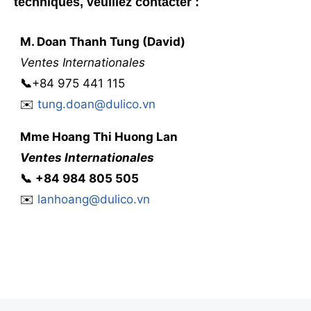
techniques, veuillez contacter :
M. Doan Thanh Tung (David)
Ventes Internationales
📞
+84 975 441 115
✉️
tung.doan@dulico.vn
Mme
Hoang Thi Huong Lan
Ventes Internationales
📞
‭
‭‭+84 984 805 505
✉️
lanhoang@dulico.vn