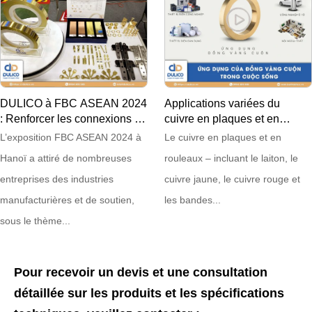
DULICO à FBC ASEAN 2024
Applications variées du
: Renforcer les connexions et
cuivre en plaques et en
assurer la qualité
rouleaux 15/08/2024
L’exposition FBC ASEAN 2024 à
Le cuivre en plaques et en
Hanoï a attiré de nombreuses
rouleaux – incluant le laiton, le
entreprises des industries
cuivre jaune, le cuivre rouge et
manufacturières et de soutien,
les bandes...
sous le thème...
Pour recevoir un devis et une consultation
détaillée sur les produits et les spécifications