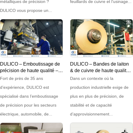
métalliques de précision ?
feuillards de cuivre et l’usinage...
DULICO vous propose un...
DULICO – Emboutissage de
DULICO – Bandes de laiton
précision de haute qualité –
& de cuivre de haute qualité –
19/05/2025
19/05/2025
Fort de près de 35 ans
Dans un contexte où la
d’expérience, DULICO est
production industrielle exige de
spécialisé dans l’emboutissage
plus en plus de précision, de
de précision pour les secteurs
stabilité et de capacité
électrique, automobile, de...
d’approvisionnement...