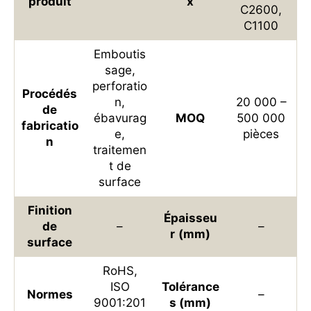
produit
x
C2600,
C1100
Emboutis
sage,
perforatio
Procédés
n,
20 000 –
de
ébavurag
MOQ
500 000
fabricatio
e,
pièces
n
traitemen
t de
surface
Finition
Épaisseu
de
–
–
r
(mm)
surface
RoHS,
ISO
Tolérance
Normes
–
9001:201
s (mm)