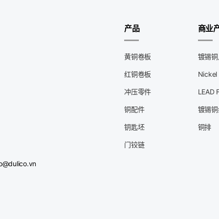
产品
商业
黄铜卷板
镀锡铜
红铜卷板
Nickel
冲压零件
LEAD
铜配件
镀锡铜
钥匙坯
铜排
门铰链
o@dulico.vn