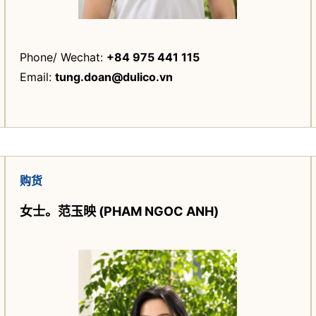
Phone/ Wechat: ‭
‭‭+84 975 441 115‬
Email:
tung.doan@dulico.vn
购货
女士。
范玉映 (PHAM NGOC ANH)