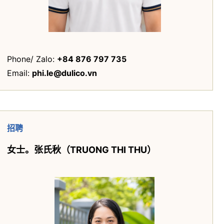
Phone/ Zalo: ‭
+84 876 797 735
Email:
phi.le@dulico.vn
招聘
女士
。
张氏秋（TRUONG THI THU）