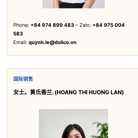
Phone: ‭
+84 974 899 483
– Zalo:
+84 975 004
583
Email:
quynh.le@dulico.vn
国际销售
女士
。
黄氏香兰
. (HOANG THI HUONG LAN)