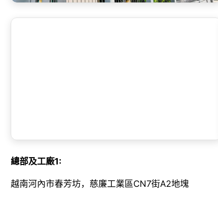
總部及工廠1
:
越南河內市春芳坊，慈廉工業區CN7街A2地塊