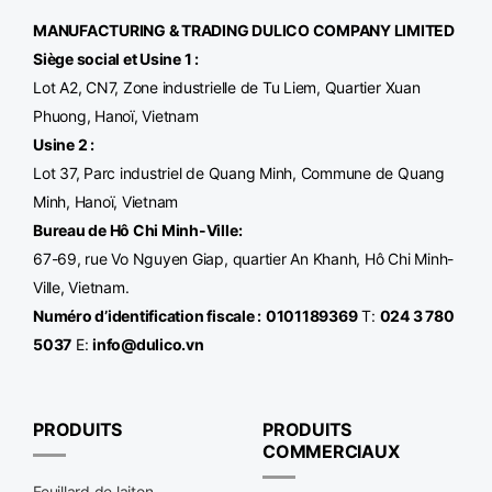
MANUFACTURING & TRADING
DULICO
COMPANY LIMITED
Siège social et Usine 1 :
Lot A2, CN7, Zone industrielle de Tu Liem, Quartier Xuan
Phuong, Hanoï, Vietnam
Usine 2 :
Lot 37, Parc industriel de Quang Minh, Commune de Quang
Minh, Hanoï, Vietnam
Bureau de Hô Chi Minh-Ville
:
67-69, rue Vo Nguyen Giap, quartier An Khanh, Hô Chi Minh-
Ville, Vietnam.
Numéro d’identification fiscale :
0101189369
T:
024 3 780
5037
E:
info@dulico.vn
PRODUITS
PRODUITS
COMMERCIAUX
Feuillard de laiton