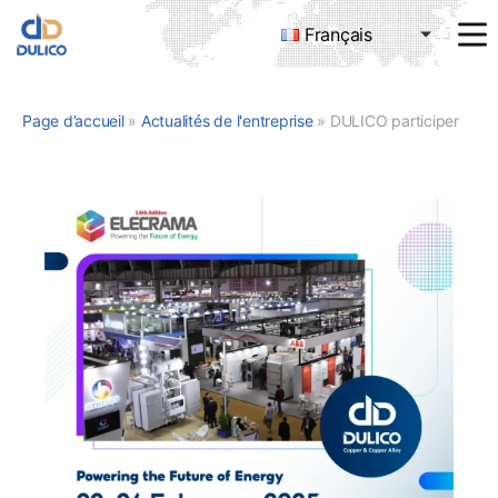
Français
MANUFACTURING
&
TRADING
Page d’accueil
»
Actualités de l'entreprise
»
DULICO participera au salon ELECRAMA 2025 en Inde
DULICO
COMPANY
LIMITED