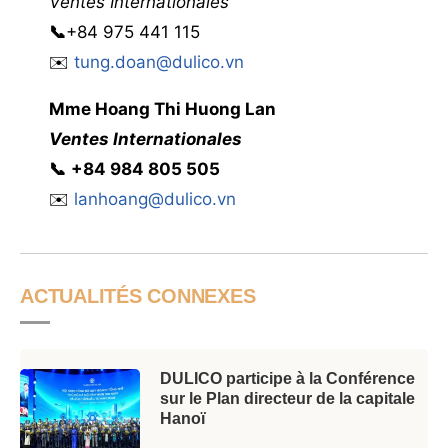
Ventes Internationales
📞
+84 975 441 115
✉️
tung.doan@dulico.vn
Mme
Hoang Thi Huong Lan
Ventes Internationales
📞
‭
‭‭+84 984 805 505
✉️
lanhoang@dulico.vn
ACTUALITÉS CONNEXES
DULICO participe à la Conférence
sur le Plan directeur de la capitale
Hanoï