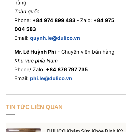
hàng
Toàn quốc
Phone: ‭
+84 974 899 483 -
Zalo:
+84 975
004 583
Email:
quynh.le@dulico.vn
Mr. Lê Huỳnh Phi
- Chuyên viên bán hàng
Khu vực phía Nam
Phone/ Zalo: ‭
+84 876 797 735
Email:
phi.le@dulico.vn
TIN TỨC LIÊN QUAN
DULICO Khám Sức Khỏe Định Kỳ