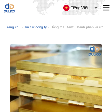
Tiếng Việt
CÔNG
TY
TNHH
Trang chủ
»
Tin tức công ty
»
Đồng thau tấm: Thành phần và ứng dụng
SX
&
TM
DULICO