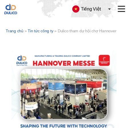
Tiếng Việt
CÔNG
TY
TNHH
Trang chủ
»
Tin tức công ty
»
Dulico tham dự hội chợ Hannover Messe 2025 – Kết nối mở rộng hợp tác quốc tế
SX
&
TM
DULICO