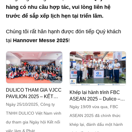
hàng có nhu cầu hợp tác, vui lòng liên hệ
trước để sắp xếp lịch hẹn tại triển lãm.
Chúng tôi rất hân hạnh được đón tiếp Quý khách
tại
Hannover Messe 2025
!
DULICO THAM GIA VJCC
Khép lại hành trình FBC
PAVILION 2025 – KẾT
ASEAN 2025 – Dulico –
NỐI CƠ HỘI, PHÁT
Ngày 25/10/2025, Công ty
Kết nối, hợp tác và phát
Ngày 19/09 vừa qua, FBC
TRIỂN NHÂN TÀI
triển bền vững
TNHH DULICO Việt Nam vinh
ASEAN 2025 đã chính thức
dự tham gia Ngày hội Kết nối
khép lại, đánh dấu một hành
việc làm & Phát...