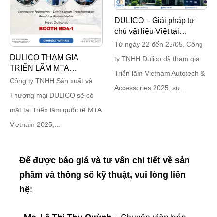
DULICO – Giải pháp tự
chủ vật liệu Việt tại
Autotech 2025
Từ ngày 22 đến 25/05, Công
DULICO THAM GIA
ty TNHH Dulico đã tham gia
TRIỂN LÃM MTA
Triển lãm Vietnam Autotech &
VIETNAM 2025 TẠI
Công ty TNHH Sản xuất và
Accessories 2025, sự...
TP.HCM
Thương mại DULICO sẽ có
mặt tại Triển lãm quốc tế MTA
Vietnam 2025,...
Để được báo giá và tư vấn chi tiết về sản
phẩm và thông số kỹ thuật, vui lòng liên
hệ:
Ms. Lê Thị Thu Quỳnh
- Chuyên viên bán