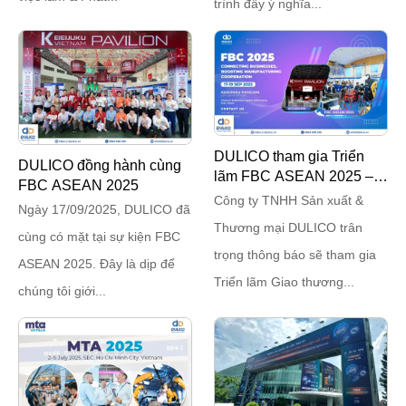
trình đầy ý nghĩa...
DULICO tham gia Triển
DULICO đồng hành cùng
lãm FBC ASEAN 2025 –
FBC ASEAN 2025
Kết nối để bứt phá
Công ty TNHH Sản xuất &
Ngày 17/09/2025, DULICO đã
Thương mại DULICO trân
cùng có mặt tại sự kiện FBC
trọng thông báo sẽ tham gia
ASEAN 2025. Đây là dịp để
Triển lãm Giao thương...
chúng tôi giới...