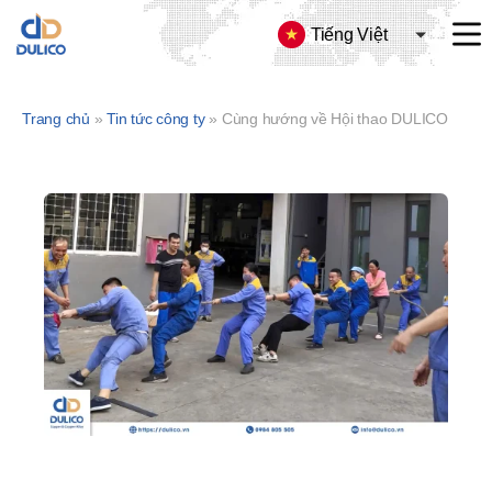
Tiếng Việt
CÔNG
TY
TNHH
Trang chủ
»
Tin tức công ty
»
Cùng hướng về Hội thao DULICO 2025 – Rèn luyện hôm nay – Vững bước ngày mai
SX
&
TM
DULICO