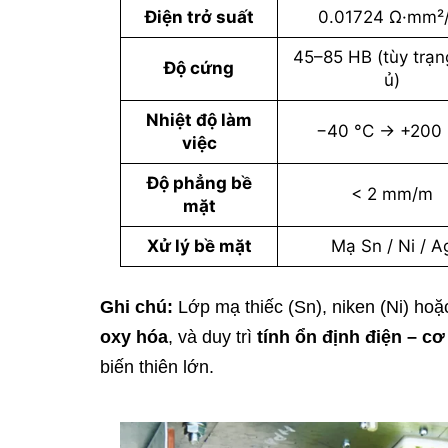
Điện trở suất
0.01724 Ω·mm²
45–85 HB (tùy trạn
Độ cứng
ủ)
Nhiệt độ làm
−40 °C → +200
việc
Độ phẳng bề
< 2 mm/m
mặt
Xử lý bề mặt
Mạ Sn / Ni / A
Ghi chú:
Lớp mạ thiếc (Sn), niken (Ni) hoặ
oxy hóa
, và duy trì
tính ổn định điện – cơ
biến thiên lớn.