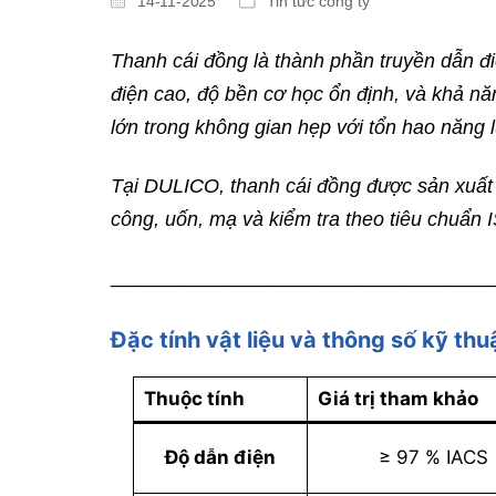
14-11-2025
Tin tức công ty
Thanh cái đồng là thành phần truyền dẫn đi
điện cao, độ bền cơ học ổn định, và khả năn
lớn trong không gian hẹp với tổn hao năng 
Tại DULICO, thanh cái đồng được sản xuất t
công, uốn, mạ và kiểm tra theo tiêu chuẩn
__________________________________
Đặc tính vật liệu và thông số kỹ thu
Thuộc tính
Giá trị tham khảo
Độ dẫn điện
≥ 97 % IACS