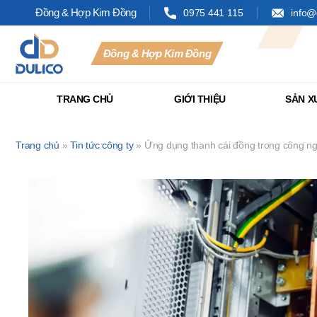
Đồng & Hợp Kim Đồng
0975 441 115
info@
Đồng & Hợp Kim Đồng
CÔNG
TY
TRANG CHỦ
GIỚI THIỆU
SẢN X
TNHH
SX
&
Trang chủ
»
Tin tức công ty
»
Ứng dụng thanh cái đồng trong công ng
TM
DULICO