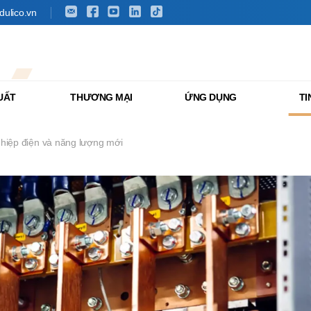
dulico.vn
UẤT
THƯƠNG MẠI
ỨNG DỤNG
TI
hiệp điện và năng lượng mới