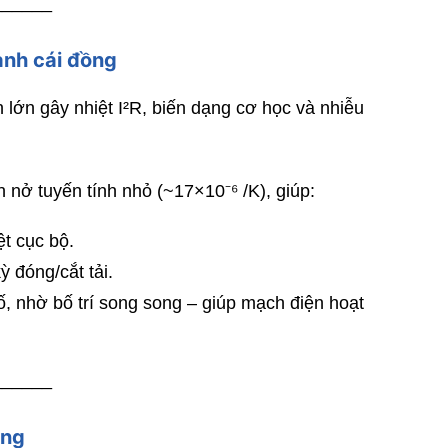
______
anh cái đồng
 lớn gây nhiệt I²R, biến dạng cơ học và nhiễu
n nở tuyến tính nhỏ (~17×10⁻⁶ /K), giúp:
t cục bộ.
ỳ đóng/cắt tải.
 nhờ bố trí song song – giúp mạch điện hoạt
______
ồng