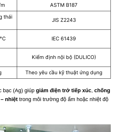
/m
ASTM B187
g thái
JIS Z2243
 °C
IEC 61439
Kiểm định nội bộ (DULICO)
g
Theo yêu cầu kỹ thuật ứng dụng
c bạc (Ag) giúp
giảm điện trở tiếp xúc
,
chống
 – nhiệt
trong môi trường độ ẩm hoặc nhiệt độ